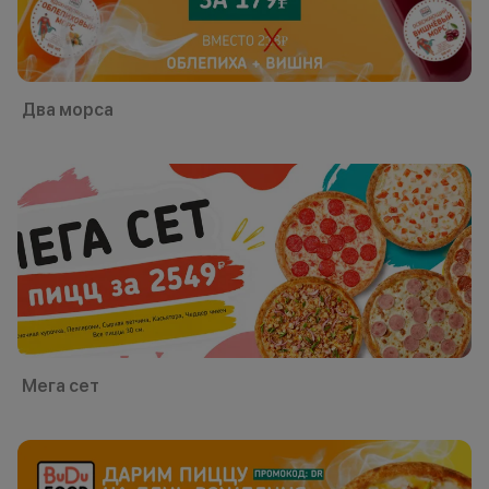
Два морса
Мега сет