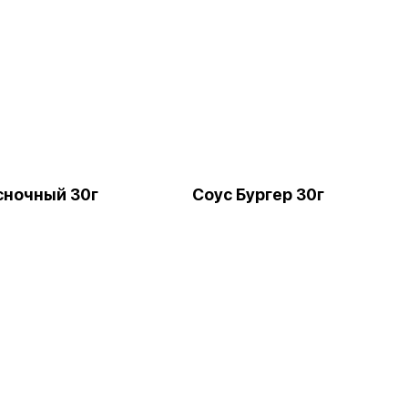
сночный 30г
Соус Бургер 30г