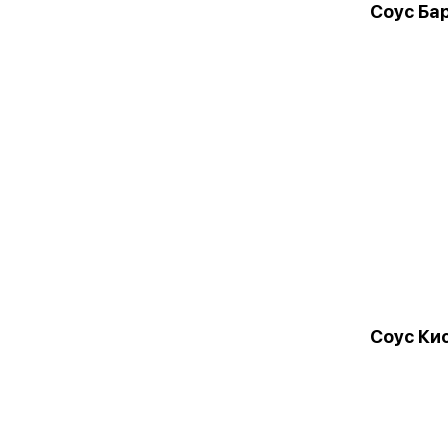
Соус Ба
Соус Ки