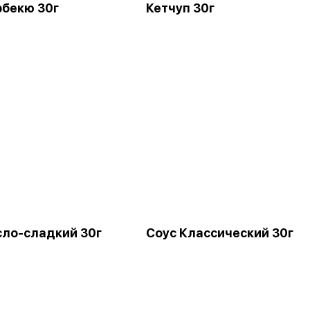
рбекю 30г
Кетчуп 30г
сло-сладкий 30г
Соус Классический 30г