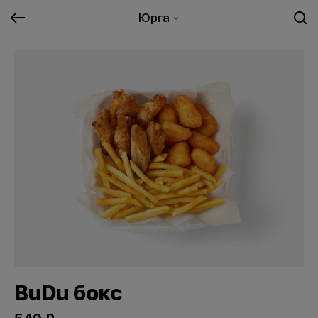
Юрга
BuDu бокс