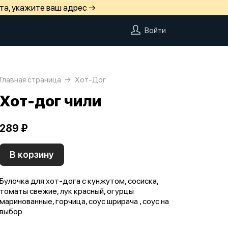
та, укажите ваш адрес →
Войти
Главная страница
Хот-Дог
Хот-дог чили
289 ₽
В корзину
Булочка для хот-дога с кунжутом, сосиска,
томаты свежие, лук красный, огурцы
маринованные, горчица, соус шрирача , соус на
выбор