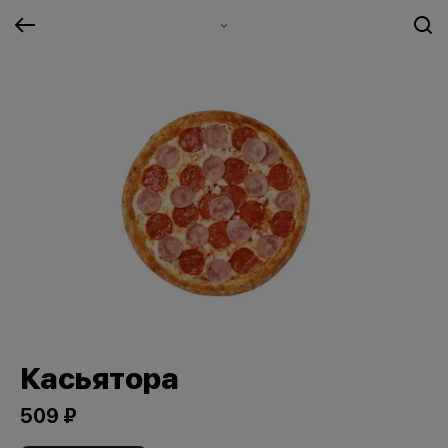
Касьятора
509 ₽