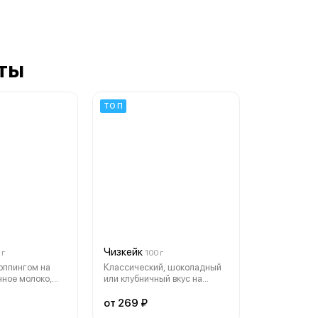
ты
ТОП
Чизкейк
 г
100 г
оппингом на
Классический, шоколадный
нное молоко,
или клубничный вкус на
шоколадный,
выбор
от 269 ₽