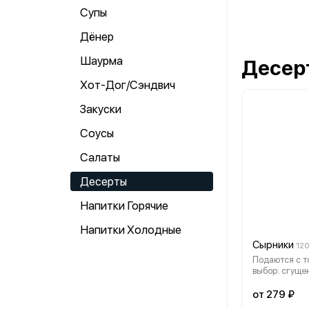
Супы
Дёнер
Шаурма
Десер
Хот-Дог/Сэндвич
Закуски
Соусы
Салаты
Десерты
Напитки Горячие
Напитки Холодные
Сырники
120
Подаются с т
выбор: сгуще
клубничный, 
карамельный
от 279 ₽