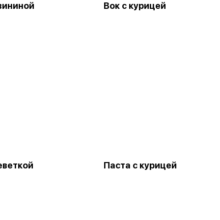
свининой
Вок с курицей
еветкой
Паста с курицей