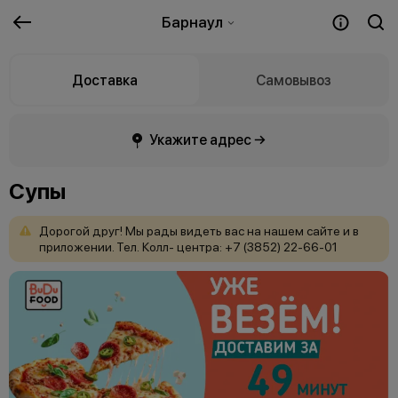
Барнаул
Доставка
Самовывоз
Укажите адрес →
Супы
Дорогой
друг!
Мы
рады
видеть
вас
на
нашем
сайте
и
в
приложении. Тел.
Колл-
центра:
+7
(3852)
22-66-01