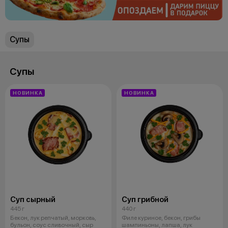
Супы
Супы
НОВИНКА
НОВИНКА
Суп сырный
Суп грибной
445 г
440 г
Бекон, лук репчатый, морковь,
Филе куриное, бекон, грибы
бульон, соус сливочный, сыр
шампиньоны, лапша, лук