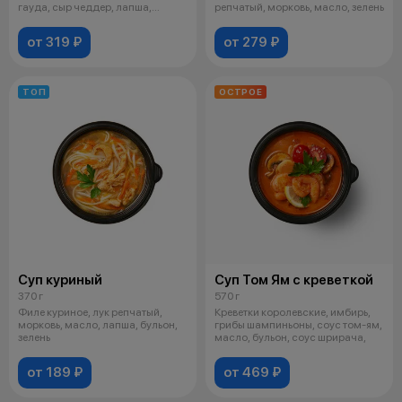
гауда, сыр чеддер, лапша,
репчатый, морковь, масло, зелень
масло,
от 319 ₽
от 279 ₽
ТОП
ОСТРОЕ
Суп куриный
Суп Том Ям с креветкой
370 г
570 г
Филе куриное, лук репчатый,
Креветки королевские, имбирь,
морковь, масло, лапша, бульон,
грибы шампиньоны, соус том-ям,
зелень
масло, бульон, соус шрирача,
от 189 ₽
от 469 ₽