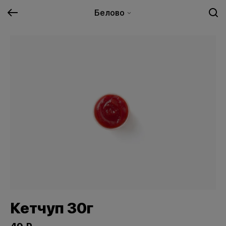
Белово
Кетчуп 30г