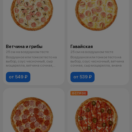
Ветчина и грибы
Гавайская
25 см на воздушном тесте
25 см на воздушном тесте
Воздушное или тонкое тесто на
Воздушное или тонкое тесто на
выбор, соус чесночный, сыр
выбор, соус чесночный, ветчина
моцарелла, ветчина сочная,
сочная, сыр моцарелла, анана
грибы
от 549 ₽
от 539 ₽
ОСТРОЕ