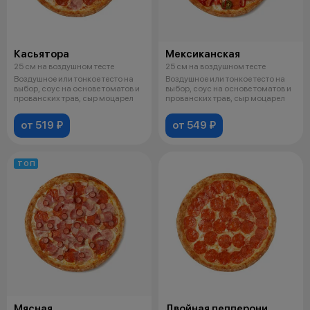
Касьятора
Мексиканская
25 см на воздушном тесте
25 см на воздушном тесте
Воздушное или тонкое тесто на
Воздушное или тонкое тесто на
выбор, соус на основе томатов и
выбор, соус на основе томатов и
прованских трав, сыр моцарел
прованских трав, сыр моцарел
от 519 ₽
от 549 ₽
ТОП
Мясная
Двойная пепперони