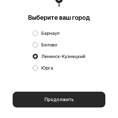
Выберите ваш город
Барнаул
Кетчуп 30г
Соус Бургер 30г
30 г
Белово
49 ₽
49 ₽
Ленинск-Кузнецкий
ТОП
Юрга
Мы используем куки.
Пользуясь сайтом, вы даёте согласие на
обработку файлов cookie вашего браузера и использование
аналитических сервисов согласно нашей
политике
конфиденциальности
.
ОК
Соус Кисло-сладкий 30г
Соус Классический 30г