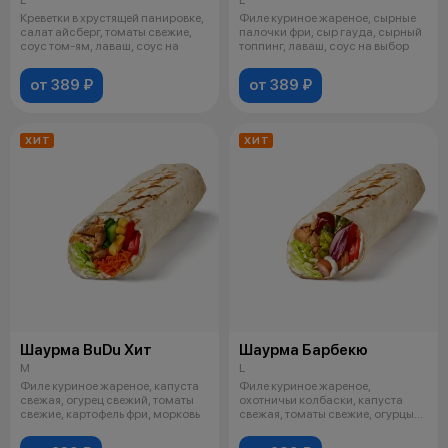
Креветки в хрустящей панировке,
Филе куриное жареное, сырные
салат айсберг, томаты свежие,
палочки фри, сыр гауда, сырный
соус том-ям, лаваш, соус на
топпинг, лаваш, соус на выбор
от 389 ₽
от 389 ₽
ХИТ
ХИТ
Шаурма BuDu Хит
Шаурма Барбекю
M
L
Филе куриное жареное, капуста
Филе куриное жареное,
свежая, огурец свежий, томаты
охотничьи колбаски, капуста
свежие, картофель фри, морковь
свежая, томаты свежие, огурцы
маринованн