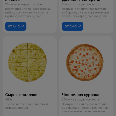
25 см на воздушном тесте
25 см на воздушном тесте
Воздушное или тонкое тесто на
Воздушное или тонкое тесто на
выбор, соус сливочный, филе
выбор, соус на основе томатов и
куриное, пепперони, сыр
прованских трав, сыр моцарел
моцарелл
от 619 ₽
от 549 ₽
Сырные палочки
Чесночная курочка
380 г
25 см на воздушном тесте
Тонкое тесто, соус сливочный,
Воздушное или тонкое тесто на
сыр моцарелла
выбор, соус чесночный, чеснок,
филе куриное, сыр моцарелла,