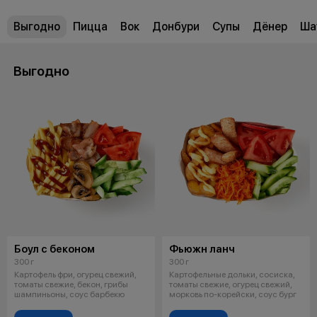
Выгодно
Пицца
Вок
Донбури
Супы
Дёнер
Ша
Выгодно
Боул с беконом
Фьюжн ланч
300 г
300 г
Картофель фри, огурец свежий,
Картофельные дольки, сосиска,
томаты свежие, бекон, грибы
томаты свежие, огурец свежий,
шампиньоны, соус барбекю
морковь по-корейски, соус бург