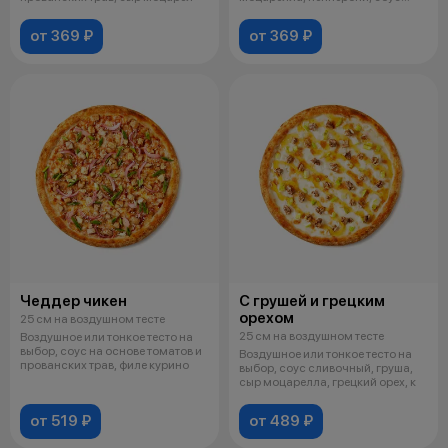
кисло
от 369 ₽
от 369 ₽
Чеддер чикен
С грушей и грецким
орехом
25 см на воздушном тесте
25 см на воздушном тесте
Воздушное или тонкое тесто на
выбор, соус на основе томатов и
Воздушное или тонкое тесто на
прованских трав, филе курино
выбор, соус сливочный, груша,
сыр моцарелла, грецкий орех, к
от 519 ₽
от 489 ₽