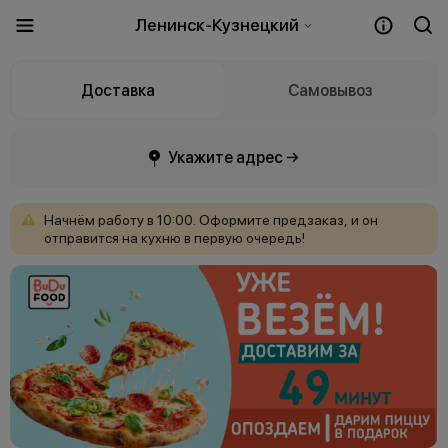
Ленинск-Кузнецкий
Доставка
Самовывоз
Укажите адрес →
Начнём
работу
в
10:00.
Оформите
предзаказ,
и
он
отправится
на
кухню
в
первую
очередь!