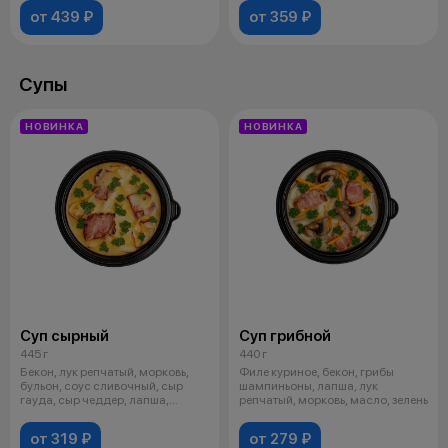
от 439 ₽
от 359 ₽
Супы
НОВИНКА
НОВИНКА
Суп сырный
Суп грибной
445 г
440 г
Бекон, лук репчатый, морковь,
Филе куриное, бекон, грибы
бульон, соус сливочный, сыр
шампиньоны, лапша, лук
гауда, сыр чеддер, лапша,
репчатый, морковь, масло, зелень
масло,
от 319 ₽
от 279 ₽