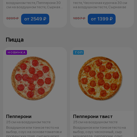
воздушном тесте, Пепперони 30
тесте, Чесночная курочка 30 см
см на воздушном тесте, Сырная
на воздушном тесте, Сырная ве
ветчина
от 2549 ₽
от 1399 ₽
3205 ₽
1857 ₽
Пицца
НОВИНКА
ТОП
Пепперони
Пепперони твист
25 см на воздушном тесте
25 см на воздушном тесте
Воздушное или тонкое тесто на
Воздушное или тонкое тесто на
выбор, соус на основе томатов и
выбор, соус чесночный, сыр
прованских трав, сыр моцарел
моцарелла, пепперони, соус