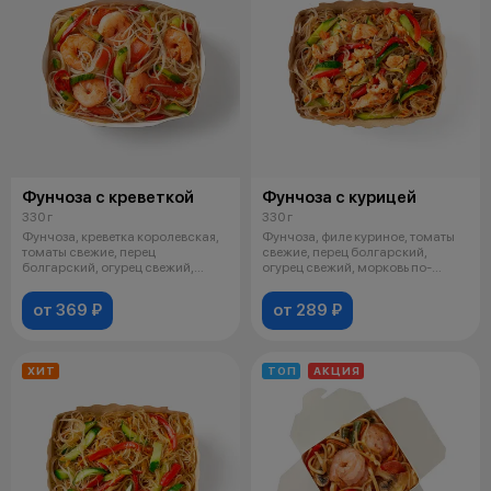
Фунчоза с креветкой
Фунчоза с курицей
330 г
330 г
Фунчоза, креветка королевская,
Фунчоза, филе куриное, томаты
томаты свежие, перец
свежие, перец болгарский,
болгарский, огурец свежий,
огурец свежий, морковь по-
морковь по-
корейски
от 369 ₽
от 289 ₽
ХИТ
ТОП
АКЦИЯ