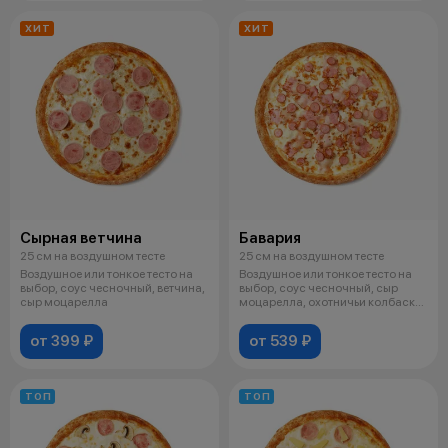
ХИТ
ХИТ
Сырная ветчина
Бавария
25 см на воздушном тесте
25 см на воздушном тесте
Воздушное или тонкое тесто на
Воздушное или тонкое тесто на
выбор, соус чесночный, ветчина,
выбор, соус чесночный, сыр
сыр моцарелла
моцарелла, охотничьи колбаски,
бе
от 399 ₽
от 539 ₽
ТОП
ТОП