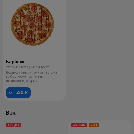
Барбекю
25 см на воздушном тесте
Воздушное или тонкое тесто на
выбор, соус чесночный,
пепперони, огурцы
маринованные, сыр
от 539 ₽
Вок
АКЦИЯ
АКЦИЯ
ХИТ