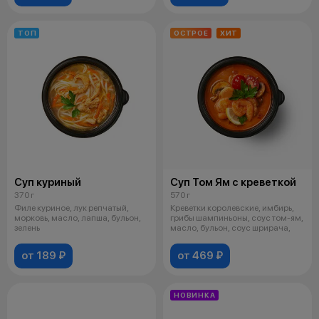
ТОП
ОСТРОЕ
ХИТ
Суп куриный
Суп Том Ям с креветкой
370 г
570 г
Филе куриное, лук репчатый,
Креветки королевские, имбирь,
морковь, масло, лапша, бульон,
грибы шампиньоны, соус том-ям,
зелень
масло, бульон, соус шрирача,
от 189 ₽
от 469 ₽
НОВИНКА