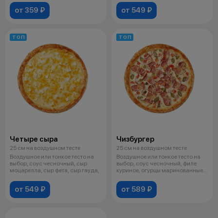
от 359 ₽
от 549 ₽
ТОП
ТОП
Четыре сыра
Чизбургер
25 см на воздушном тесте
25 см на воздушном тесте
Воздушное или тонкое тесто на
Воздушное или тонкое тесто на
выбор, соус чесночный, сыр
выбор, соус чесночный, филе
моцарелла, сыр фета, сыр гауда,
куриное, огурцы маринованные,
с
от 549 ₽
от 589 ₽