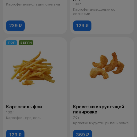
100 г
Картофельные оладьи, сметана
Картофельные дольки со
специями
239 ₽
129 ₽
ТОП
ВЕГГИ
Картофель фри
Креветки в хрустящей
панировке
100 г
70 г
Картофель фри, соль
Креветки в хрустящей панировке
129 ₽
369 ₽