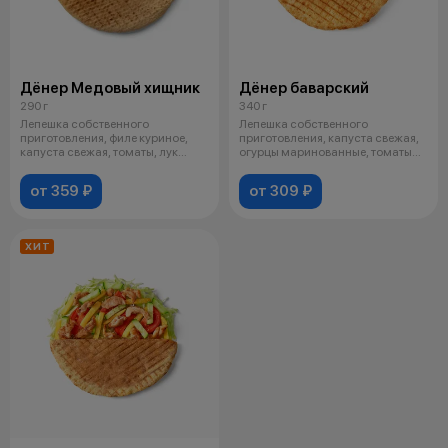
Дёнер Медовый хищник
Дёнер баварский
290 г
340 г
Лепешка собственного
Лепешка собственного
приготовления, филе куриное,
приготовления, капуста свежая,
капуста свежая, томаты, лук
огурцы маринованные, томаты
карамелизова
свежие, лу
от 359 ₽
от 309 ₽
ХИТ