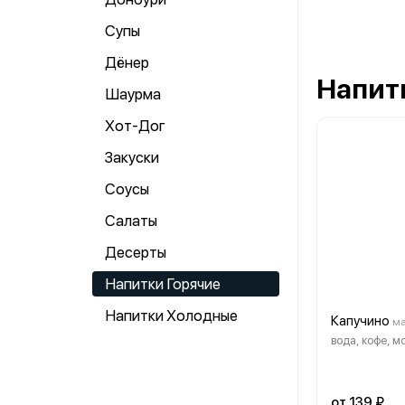
Супы
Дёнер
Напит
Шаурма
Хот-Дог
Закуски
Соусы
Салаты
Десерты
Напитки Горячие
Напитки Холодные
Капучино
ма
вода, кофе, м
от 139 ₽