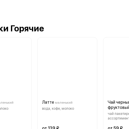
ки Горячие
Латте
Чай черны
ленький
маленький
фруктовы
олоко
вода, кофе, молоко
чай пакетир
ассортимен
от 139 ₽
от 59 ₽