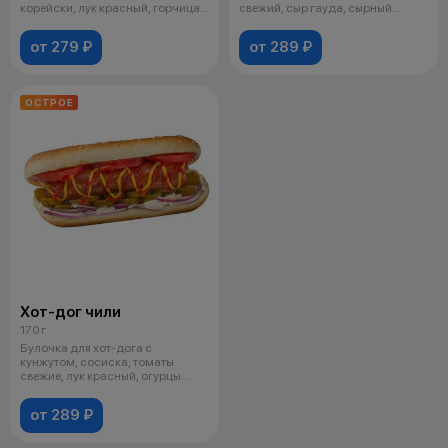
корейски, лук красный, горчица,
свежий, сыр гауда, сырный
кетчу
топпинг, соус на
от 279 ₽
от 289 ₽
ОСТРОЕ
Хот-дог чили
170 г
Булочка для хот-дога с
кунжутом, сосиска, томаты
свежие, лук красный, огурцы
маринованные,
от 289 ₽