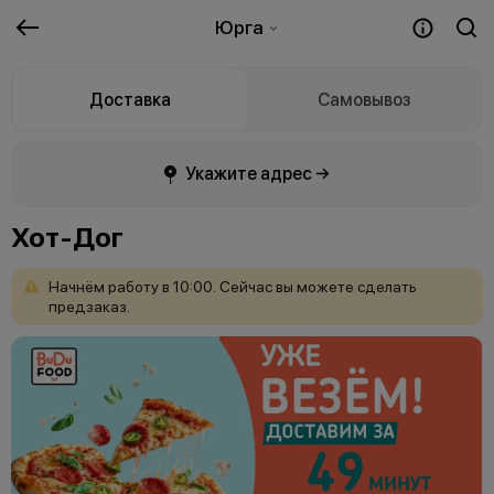
Юрга
Доставка
Самовывоз
Укажите адрес →
Хот-Дог
Начнём
работу
в
10:00.
Сейчас
вы
можете
сделать
предзаказ.