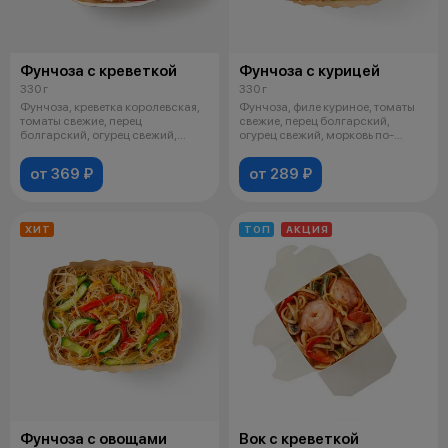
Фунчоза с креветкой
Фунчоза с курицей
330 г
330 г
Фунчоза, креветка королевская,
Фунчоза, филе куриное, томаты
томаты свежие, перец
свежие, перец болгарский,
болгарский, огурец свежий,
огурец свежий, морковь по-
морковь по-
корейски
от 369 ₽
от 289 ₽
ХИТ
ТОП
АКЦИЯ
Фунчоза с овощами
Вок с креветкой