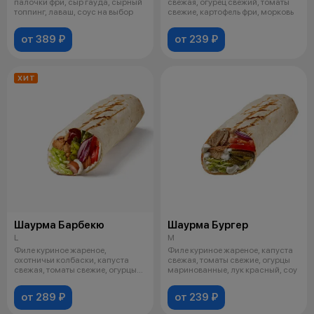
палочки фри, сыр гауда, сырный
свежая, огурец свежий, томаты
топпинг, лаваш, соус на выбор
свежие, картофель фри, морковь
от 389 ₽
от 239 ₽
ХИТ
Шаурма Барбекю
Шаурма Бургер
L
M
Филе куриное жареное,
Филе куриное жареное, капуста
охотничьи колбаски, капуста
свежая, томаты свежие, огурцы
свежая, томаты свежие, огурцы
маринованные, лук красный, соу
маринованн
от 289 ₽
от 239 ₽