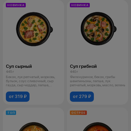
НОВИНКА
НОВИНКА
Суп сырный
Суп грибной
445 г
440 г
Бекон, лук репчатый, морковь,
Филе куриное, бекон, грибы
бульон, соус сливочный, сыр
шампиньоны, лапша, лук
гауда, сыр чеддер, лапша,
репчатый, морковь, масло, зелень
масло,
от 319 ₽
от 279 ₽
ТОП
ОСТРОЕ