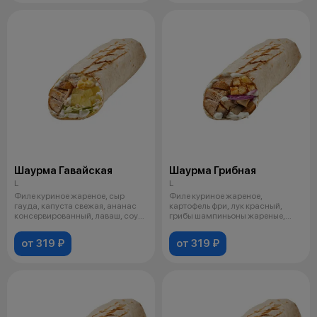
Шаурма Гавайская
Шаурма Грибная
L
L
Филе куриное жареное, сыр
Филе куриное жареное,
гауда, капуста свежая, ананас
картофель фри, лук красный,
консервированный, лаваш, соус
грибы шампиньоны жареные,
на в
лаваш, соус на
от 319 ₽
от 319 ₽