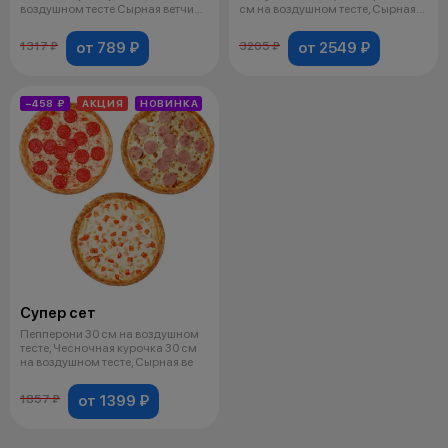
воздушном тесте Сырная ветчина
см на воздушном тесте, Сырная
25
ветчина
от 789 ₽
от 2549 ₽
1317 ₽
3205 ₽
−458 ₽
АКЦИЯ
НОВИНКА
Супер сет
Пепперони 30 см на воздушном
тесте, Чесночная курочка 30 см
на воздушном тесте, Сырная ве
от 1399 ₽
1857 ₽