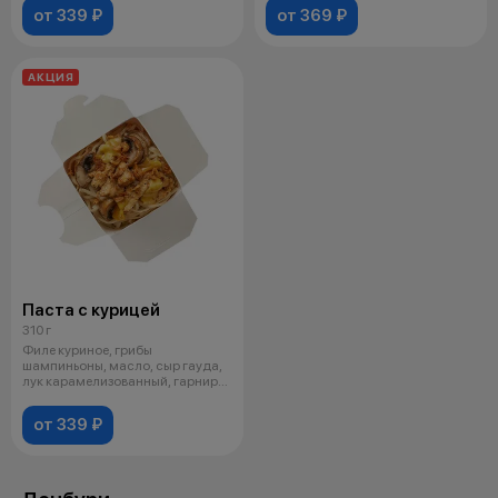
от 339 ₽
от 369 ₽
АКЦИЯ
Паста с курицей
310 г
Филе куриное, грибы
шампиньоны, масло, сыр гауда,
лук карамелизованный, гарнир
на выбор, с
от 339 ₽