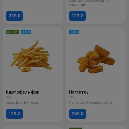
Картофельные дольки со
специями
239 ₽
129 ₽
ВЕГГИ
ТОП
ТОП
Картофель фри
Наггетсы
100 г
140 г
Картофель фри, соль
Наггетсы из куриного филе
129 ₽
259 ₽