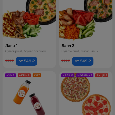
Ланч 1
Ланч 2
Суп сырный, боул с беконом
Суп грибной, фьюжн ланч
от 549 ₽
от 549 ₽
688 ₽
668 ₽
−39 ₽
АКЦИЯ
ХИТ
−259 ₽
НОВИНКА
АКЦИЯ