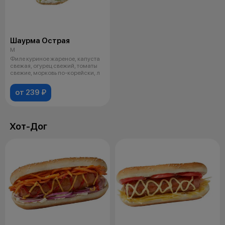
Шаурма Острая
M
Филе куриное жареное, капуста
свежая, огурец свежий, томаты
свежие, морковь по-корейски, л
от 239 ₽
Хот-Дог