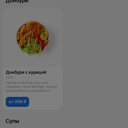
Донбури
Донбури с курицей
320 г
Гарнир на выбор, соус для
обжарки, салат айсберг, огурцы
маринованные, морковь по-
корейски
от 359 ₽
Супы