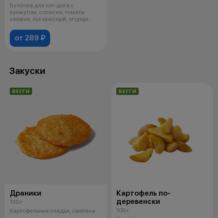
Булочка для хот-дога с
кунжутом, сосиска, томаты
свежие, лук красный, огурцы
маринованные,
от 289 ₽
Закуски
ВЕГГИ
ВЕГГИ
Драники
Картофель по-
деревенски
130 г
100 г
Картофельные оладьи, сметана