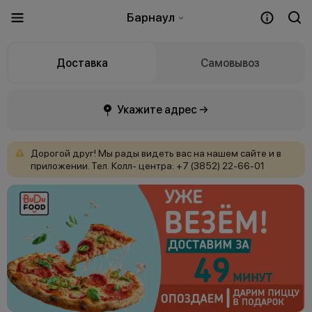
Барнаул
Доставка
Самовывоз
Укажите адрес →
Дорогой
друг!
Мы
рады
видеть
вас
на
нашем
сайте
и
в
приложении. Тел.
Колл-
центра:
+7
(3852)
22-66-01