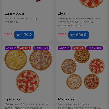
Два морса
Дуэт
Морс облепиховый, морс
Чизбургер 25см на воздушном
вишневый
тесте, пепперони 25см на
воздушном тесте
от 179 ₽
от 699 ₽
218 ₽
958 ₽
−528 ₽
АКЦИЯ
НОВИНКА
−656 ₽
АКЦИЯ
НОВИНКА
Трио сет
Мега сет
Пепперони 25 см на воздушном
Чеддер чикен 30 см на
тесте Четыре сыра 25 см на
воздушном тесте, Пепперони 30