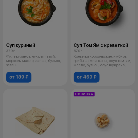
Суп куриный
Суп Том Ям с креветкой
370 г
570 г
Филе куриное, лук репчатый,
Креветки королевские, имбирь,
морковь, масло, лапша, бульон,
грибы шампиньоны, соус том-ям,
зелень
масло, бульон, соус шрирача,
от 189 ₽
от 469 ₽
НОВИНКА