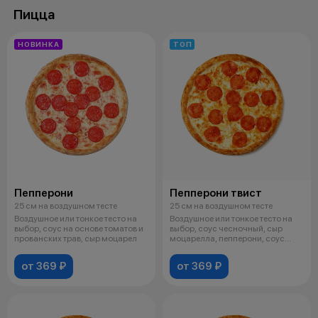
Пицца
НОВИНКА
ТОП
Пепперони
Пепперони твист
25 см на воздушном тесте
25 см на воздушном тесте
Воздушное или тонкое тесто на
Воздушное или тонкое тесто на
выбор, соус на основе томатов и
выбор, соус чесночный, сыр
прованских трав, сыр моцарел
моцарелла, пепперони, соус
кисло
от 369 ₽
от 369 ₽