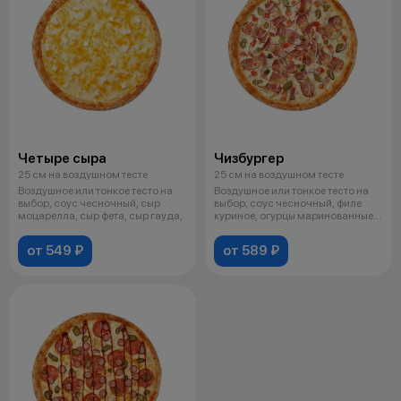
Четыре сыра
Чизбургер
25 см на воздушном тесте
25 см на воздушном тесте
Воздушное или тонкое тесто на
Воздушное или тонкое тесто на
выбор, соус чесночный, сыр
выбор, соус чесночный, филе
моцарелла, сыр фета, сыр гауда,
куриное, огурцы маринованные,
с
от 549 ₽
от 589 ₽