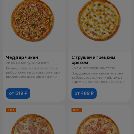
Чеддер чикен
С грушей и грецким
орехом
25 см на воздушном тесте
25 см на воздушном тесте
Воздушное или тонкое тесто на
выбор, соус на основе томатов и
Воздушное или тонкое тесто на
прованских трав, филе курино
выбор, соус сливочный, груша,
сыр моцарелла, грецкий орех, к
от 519 ₽
от 489 ₽
ХИТ
ХИТ