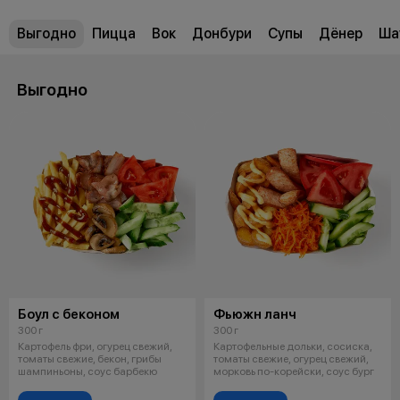
Выгодно
Пицца
Вок
Донбури
Супы
Дёнер
Ша
Выгодно
Боул с беконом
Фьюжн ланч
300 г
300 г
Картофель фри, огурец свежий,
Картофельные дольки, сосиска,
томаты свежие, бекон, грибы
томаты свежие, огурец свежий,
шампиньоны, соус барбекю
морковь по-корейски, соус бург