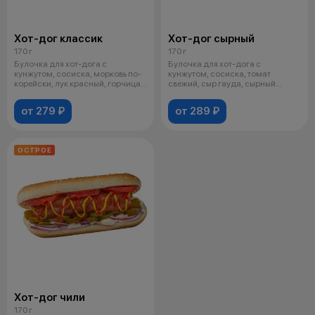
Хот-дог классик
Хот-дог сырный
170 г
170 г
Булочка для хот-дога с
Булочка для хот-дога с
кунжутом, сосиска, морковь по-
кунжутом, сосиска, томат
корейски, лук красный, горчица,
свежий, сыр гауда, сырный
кетчу
топпинг, соус на
от 279 ₽
от 289 ₽
ОСТРОЕ
Хот-дог чили
170 г