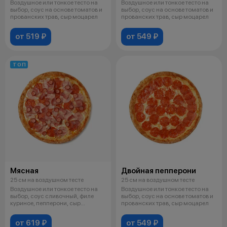
Воздушное или тонкое тесто на
Воздушное или тонкое тесто на
выбор, соус на основе томатов и
выбор, соус на основе томатов и
прованских трав, сыр моцарел
прованских трав, сыр моцарел
от 519 ₽
от 549 ₽
ТОП
Мясная
Двойная пепперони
25 см на воздушном тесте
25 см на воздушном тесте
Воздушное или тонкое тесто на
Воздушное или тонкое тесто на
выбор, соус сливочный, филе
выбор, соус на основе томатов и
куриное, пепперони, сыр
прованских трав, сыр моцарел
моцарелл
от 619 ₽
от 549 ₽