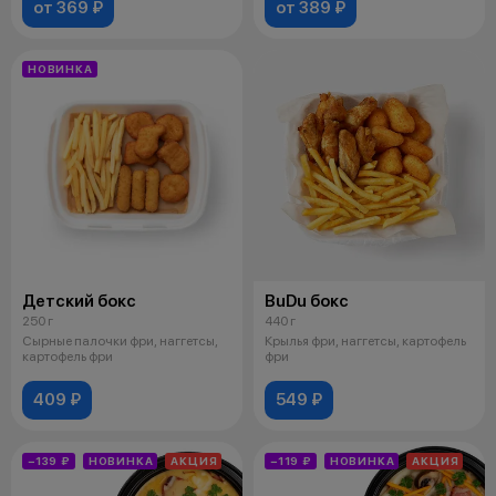
от 369 ₽
от 389 ₽
НОВИНКА
Детский бокс
BuDu бокс
250 г
440 г
Сырные палочки фри, наггетсы,
Крылья фри, наггетсы, картофель
картофель фри
фри
409 ₽
549 ₽
−139 ₽
НОВИНКА
АКЦИЯ
−119 ₽
НОВИНКА
АКЦИЯ