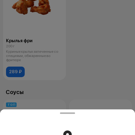
Крылья фри
200 г
Куриные крылья запеченные со
специями, обжаренные во
фритюре
289 ₽
Соусы
ТОП