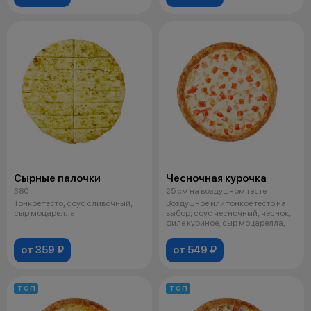
Сырные палочки
Чесночная курочка
380 г
25 см на воздушном тесте
Тонкое тесто, соус сливочный,
Воздушное или тонкое тесто на
сыр моцарелла
выбор, соус чесночный, чеснок,
филе куриное, сыр моцарелла,
от 359 ₽
от 549 ₽
ТОП
ТОП