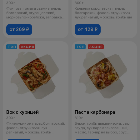
300 г
300 г
Фунчоза, томаты свежие, перец
Креветка королевская, перец
болгарский, огурец свежий,
болгарский, фасоль стручковая,
морковь по-корейски, заправка
лук репчатый, морковь, грибы ша
для
от 269 ₽
от 429 ₽
ТОП
АКЦИЯ
ТОП
АКЦИЯ
Вок с курицей
Паста карбонара
300 г
310 г
Филе куриное, перец болгарский,
Бекон, грибы шампиньоны, сыр
фасоль стручковая, лук
гауда, лук карамелизованный,
репчатый, морковь, грибы
масло, гарнир на выбор, соус
шампиньоны
сли