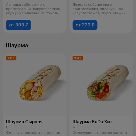
Лепешка собственного
Лепешка собственного
приготовления, капуста свежая,
приготовления, филе куриное,
огурцы маринованные, томаты
капуста свежая, огурец свежий,
свежие, лу
томаты св
от 309 ₽
от 329 ₽
Шаурма
ХИТ
ХИТ
Шаурма Сырная
Шаурма BuDu Хит
L
M
Филе куриное жареное, сырные
Филе куриное жареное, капуста