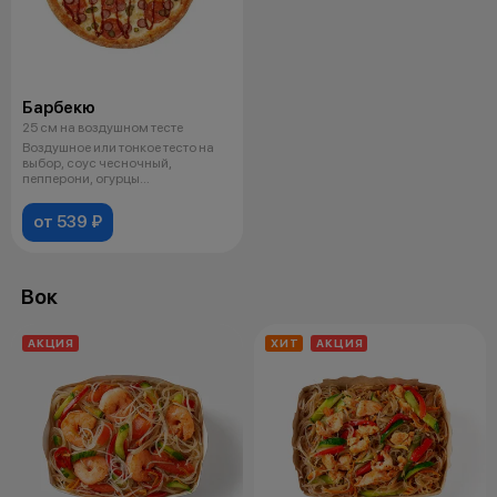
Барбекю
25 см на воздушном тесте
Воздушное или тонкое тесто на
выбор, соус чесночный,
пепперони, огурцы
маринованные, сыр
от 539 ₽
Вок
АКЦИЯ
ХИТ
АКЦИЯ