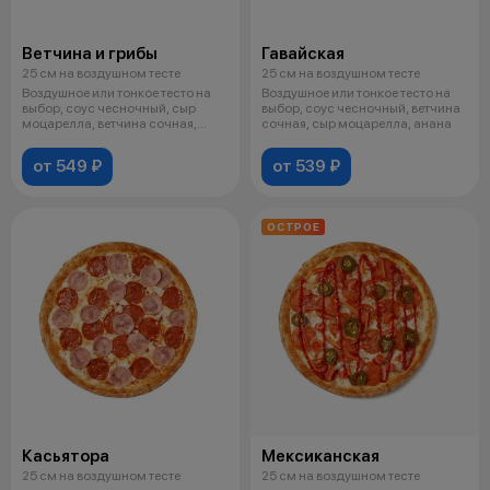
Ветчина и грибы
Гавайская
25 см на воздушном тесте
25 см на воздушном тесте
Воздушное или тонкое тесто на
Воздушное или тонкое тесто на
выбор, соус чесночный, сыр
выбор, соус чесночный, ветчина
моцарелла, ветчина сочная,
сочная, сыр моцарелла, анана
грибы
от 549 ₽
от 539 ₽
ОСТРОЕ
Касьятора
Мексиканская
25 см на воздушном тесте
25 см на воздушном тесте