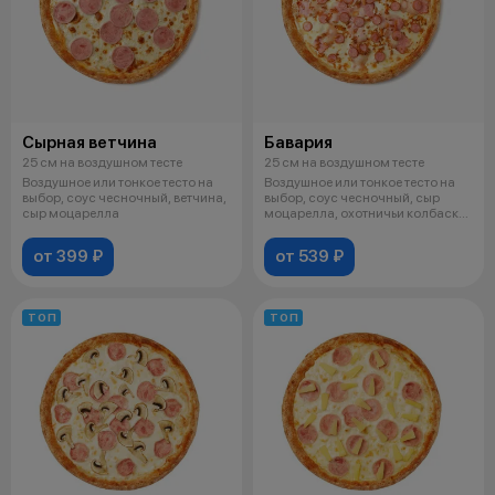
Сырная ветчина
Бавария
25 см на воздушном тесте
25 см на воздушном тесте
Воздушное или тонкое тесто на
Воздушное или тонкое тесто на
выбор, соус чесночный, ветчина,
выбор, соус чесночный, сыр
сыр моцарелла
моцарелла, охотничьи колбаски,
бе
от 399 ₽
от 539 ₽
ТОП
ТОП