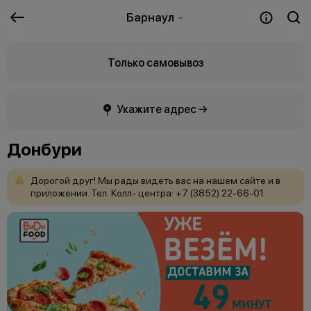
Барнаул
Только самовывоз
Укажите адрес →
Донбури
Дорогой
друг!
Мы
рады
видеть
вас
на
нашем
сайте
и
в
приложении. Тел.
Колл-
центра:
+7
(3852)
22-66-01