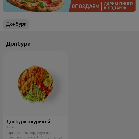
Донбури
Донбури
Донбури с курицей
320 г
Гарнир на выбор, соус для
обжарки, салат айсберг, огурцы