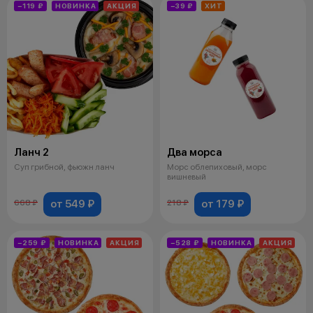
−119 ₽
НОВИНКА
АКЦИЯ
−39 ₽
ХИТ
Ланч 2
Два морса
Суп грибной, фьюжн ланч
Морс облепиховый, морс
вишневый
от 549 ₽
от 179 ₽
668 ₽
218 ₽
−259 ₽
НОВИНКА
АКЦИЯ
−528 ₽
НОВИНКА
АКЦИЯ