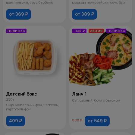
шампиньоны, соус барбекю
морковь по-корейски, соус бург
от 369 ₽
от 389 ₽
НОВИНКА
−139 ₽
АКЦИЯ
НОВИНКА
Детский бокс
Ланч 1
250 г
Суп сырный, боул с беконом
Сырные палочки фри, наггетсы,
картофель фри
409 ₽
от 549 ₽
688 ₽