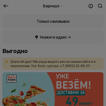
Барнаул
Только самовывоз
Укажите адрес →
Выгодно
Дорогой
друг!
Мы
рады
видеть
вас
на
нашем
сайте
и
в
приложении. Тел.
Колл-
центра:
+7
(3852)
22-66-01