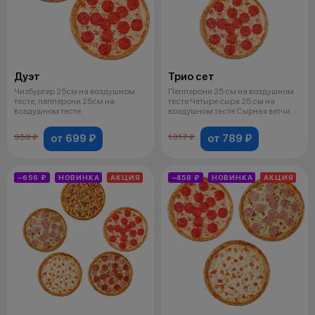
Дуэт
Трио сет
Чизбургер 25см на воздушном
Пепперони 25 см на воздушном
тесте, пепперони 25см на
тесте Четыре сыра 25 см на
воздушном тесте
воздушном тесте Сырная ветчина
25
от 699 ₽
от 789 ₽
958 ₽
1317 ₽
−656 ₽
НОВИНКА
АКЦИЯ
−458 ₽
НОВИНКА
АКЦИЯ