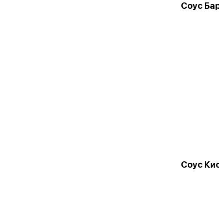
Соус Ба
Соус Ки