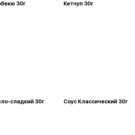
рбекю 30г
Кетчуп 30г
сло-сладкий 30г
Соус Классический 30г